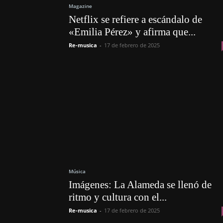
Magazine
Netflix se refiere a escándalo de
«Emilia Pérez» y afirma que...
Re-musica
-
17 de febrero de 2025
Música
Imágenes: La Alameda se llenó de
ritmo y cultura con el...
Re-musica
-
17 de febrero de 2025