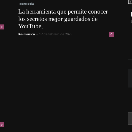
E
Tecnología
La herramienta que permite conocer
los secretos mejor guardados de
YouTube,...
0
Re-musica
-
17 de febrero de 2025
0
0