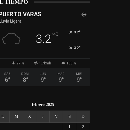
L TIEMPO
PUERTO VARAS
Lluvia Ligera
°
3.2
°
C
3.2
°
3.2
97 %
1.7kmh
100 %
SÁB
DOM
LUN
MAR
MIÉ
6
°
8
°
9
°
9
°
9
°
febrero 2025
L
M
X
J
V
S
D
1
2