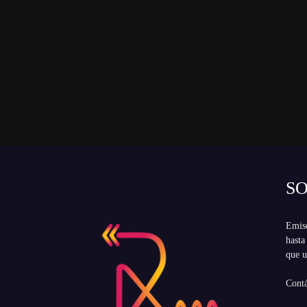
S
Emiso
hasta
que u
Cont