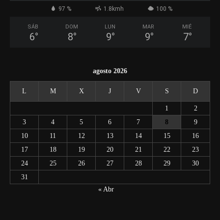
97 %
1.8kmh
100 %
SÁB
DOM
LUN
MAR
MIÉ
6
°
8
°
9
°
9
°
7
°
agosto 2026
L
M
X
J
V
S
D
1
2
3
4
5
6
7
8
9
10
11
12
13
14
15
16
17
18
19
20
21
22
23
24
25
26
27
28
29
30
31
« Abr