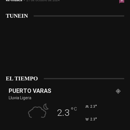
0
TUNEIN
EL TIEMPO
PUERTO VARAS
Lluvia Ligera
°
2.3
°
C
2.3
°
2.3