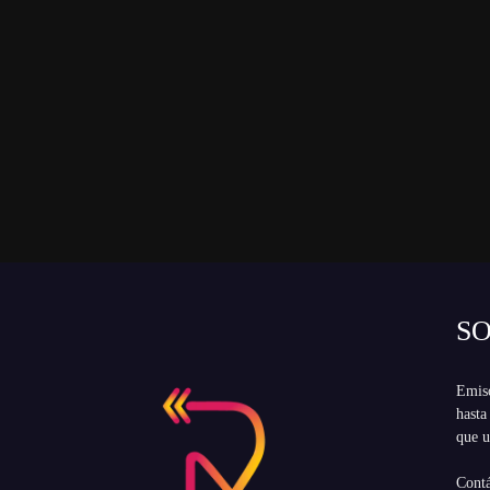
S
Emiso
hasta
que u
Cont