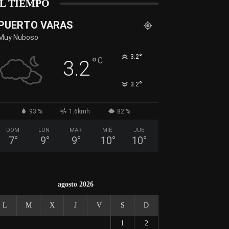
L TIEMPO
PUERTO VARAS
Muy Nuboso
°
3.2
°
C
3.2
°
3.2
93 %
1.6kmh
82 %
DOM
LUN
MAR
MIÉ
JUE
7
°
9
°
9
°
10
°
10
°
agosto 2026
L
M
X
J
V
S
D
1
2