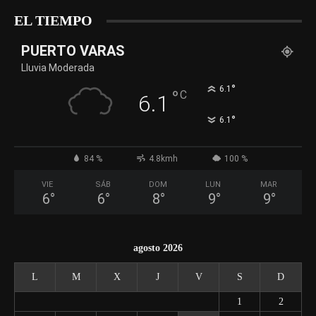
EL TIEMPO
PUERTO VARAS
Lluvia Moderada
°
6.1
°
C
6.1
°
6.1
84 %
4.8kmh
100 %
VIE
SÁB
DOM
LUN
MAR
6
°
6
°
8
°
9
°
9
°
agosto 2026
L
M
X
J
V
S
D
1
2