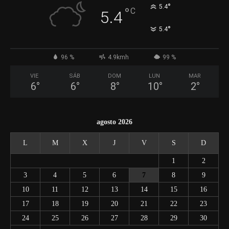
°
5.4
°
C
5.4
°
5.4
96 %
4.9kmh
99 %
VIE
SÁB
DOM
LUN
MAR
6
°
6
°
8
°
10
°
2
°
agosto 2026
L
M
X
J
V
S
D
1
2
3
4
5
6
7
8
9
10
11
12
13
14
15
16
17
18
19
20
21
22
23
24
25
26
27
28
29
30