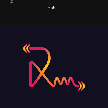
31
« Abr