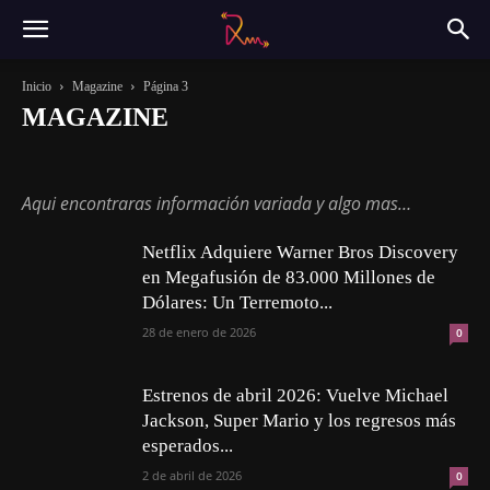
Inicio
Magazine
Página 3
MAGAZINE
Actualidad
Magazine
Música
Sin categoría
Tecnología
Aqui encontraras información variada y algo mas…
Netflix Adquiere Warner Bros Discovery
en Megafusión de 83.000 Millones de
Dólares: Un Terremoto...
28 de enero de 2026
0
Estrenos de abril 2026: Vuelve Michael
Jackson, Super Mario y los regresos más
esperados...
2 de abril de 2026
0