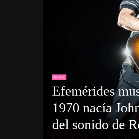
Música
Efemérides mus
1970 nacía John
del sonido de R