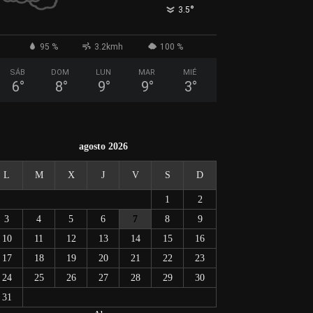
°
3.5
95 %
3.2kmh
100 %
SÁB
DOM
LUN
MAR
MIÉ
6
°
8
°
9
°
9
°
3
°
agosto 2026
L
M
X
J
V
S
D
1
2
3
4
5
6
7
8
9
10
11
12
13
14
15
16
17
18
19
20
21
22
23
24
25
26
27
28
29
30
31