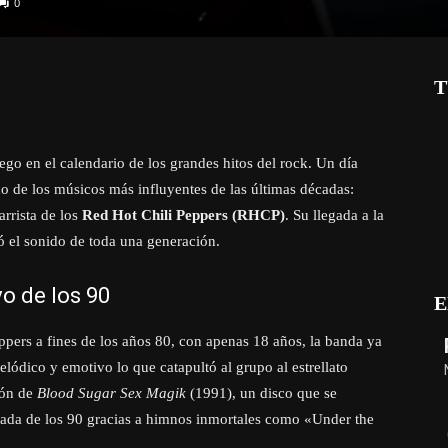
0
T
go en el calendario de los grandes hitos del rock. Un día
 de los músicos más influyentes de las últimas décadas:
arrista de los
Red Hot Chili Peppers (RHCP)
. Su llegada a la
ó el sonido de toda una generación.
vo de los 90
E
ppers a fines de los años 80, con apenas 18 años, la banda ya
elódico y emotivo lo que catapultó al grupo al estrellato
ión de
Blood Sugar Sex Magik
(1991), un disco que se
écada de los 90 gracias a himnos inmortales como «Under the