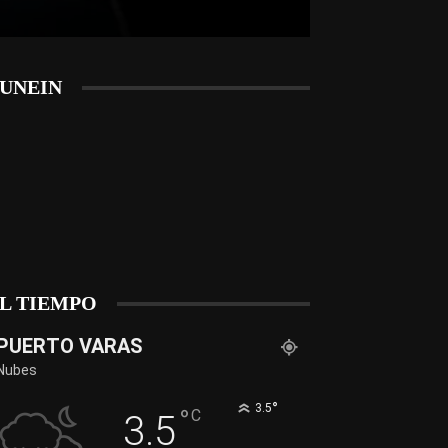
UNEIN
L TIEMPO
PUERTO VARAS
Nubes
°
3.5
°
C
3.5