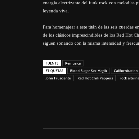
energía electrizante del funk rock con melodías
leyenda viva.
Para homenajear a este titán de las seis cuerdas 
de los clásicos imprescindibles de los Red Hot Ch
siguen sonando con la misma intensidad y frescu
FUENTE
Remusica
ETIQUETAS
Blood Sugar Sex Magik
Californication
John Frusciante
Red Hot Chili Peppers
rock altern