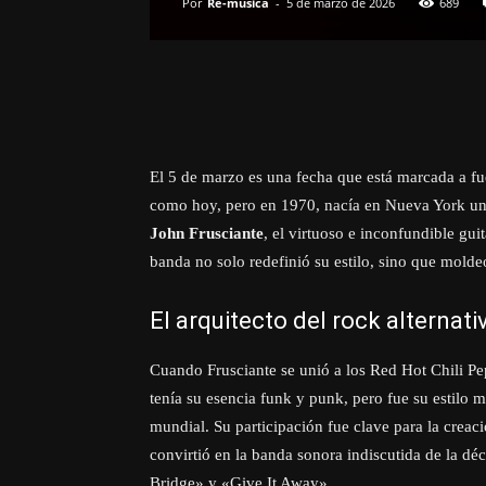
Por
Re-musica
-
5 de marzo de 2026
689
El 5 de marzo es una fecha que está marcada a fue
como hoy, pero en 1970, nacía en Nueva York uno
John Frusciante
, el virtuoso e inconfundible guit
banda no solo redefinió su estilo, sino que molde
El arquitecto del rock alternati
Cuando Frusciante se unió a los Red Hot Chili Pe
tenía su esencia funk y punk, pero fue su estilo m
mundial. Su participación fue clave para la creac
convirtió en la banda sonora indiscutida de la d
Bridge» y «Give It Away».