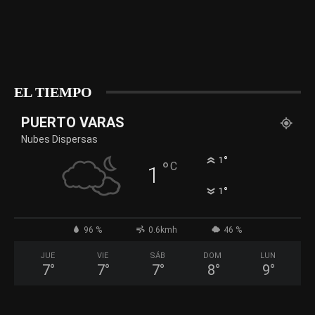
EL TIEMPO
PUERTO VARAS
Nubes Dispersas
°
1
°
C
1
°
1
96 %
0.6kmh
46 %
JUE
VIE
SÁB
DOM
LUN
7
°
7
°
7
°
8
°
9
°