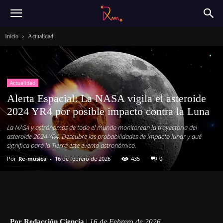
Inicio
Actualidad
Actualidad
Alerta Espacial: La NASA vigila el asteroide
2024 YR4 por posible impacto contra la Luna
La NASA y astrónomos de todo el mundo monitorean la trayectoria del
asteroide 2024 YR4. Descubre las probabilidades de impacto lunar y qué
significa para la Tierra este evento astronómico.
Por
Re-musica
-
16 de febrero de 2026
435
0
Por Redacción Ciencia
|
16 de Febrero de 2026