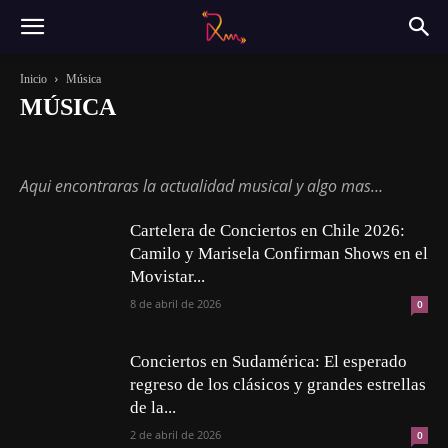
Inicio
Música
MÚSICA
Actualidad
Magazine
Música
Sin categoría
Tecnología
Aqui encontraras la actualidad musical y algo mas…
Cartelera de Conciertos en Chile 2026:
Camilo y Marisela Confirman Shows en el
Movistar...
8 de abril de 2026
0
Conciertos en Sudamérica: El esperado
regreso de los clásicos y grandes estrellas
de la...
2 de abril de 2026
0