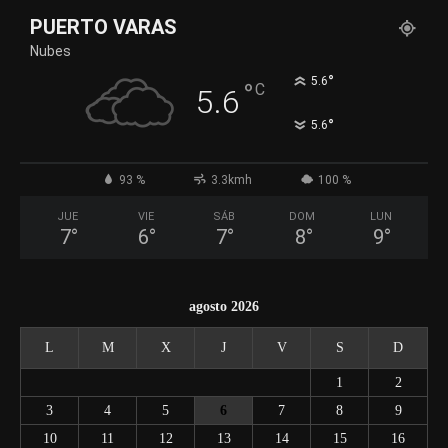
PUERTO VARAS
Nubes
°
5.6
°
C
5.6
°
5.6
93 %
3.3kmh
100 %
JUE
VIE
SÁB
DOM
LUN
7
°
6
°
7
°
8
°
9
°
agosto 2026
L
M
X
J
V
S
D
1
2
3
4
5
6
7
8
9
10
11
12
13
14
15
16