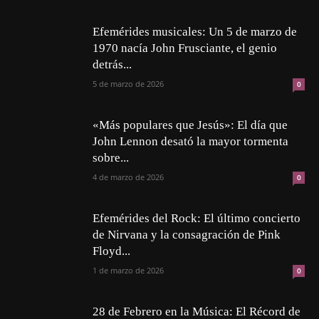
Efemérides musicales: Un 5 de marzo de
1970 nacía John Frusciante, el genio
detrás...
5 de marzo de 2026
0
«Más populares que Jesús»: El día que
John Lennon desató la mayor tormenta
sobre...
4 de marzo de 2026
0
Efemérides del Rock: El último concierto
de Nirvana y la consagración de Pink
Floyd...
1 de marzo de 2026
0
28 de Febrero en la Música: El Récord de