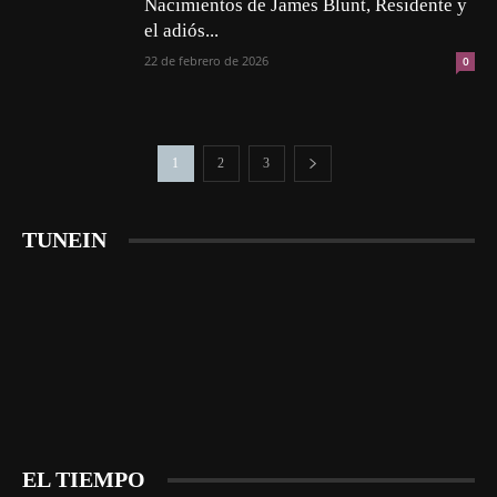
Nacimientos de James Blunt, Residente y
el adiós...
22 de febrero de 2026
0
1
2
3
TUNEIN
EL TIEMPO