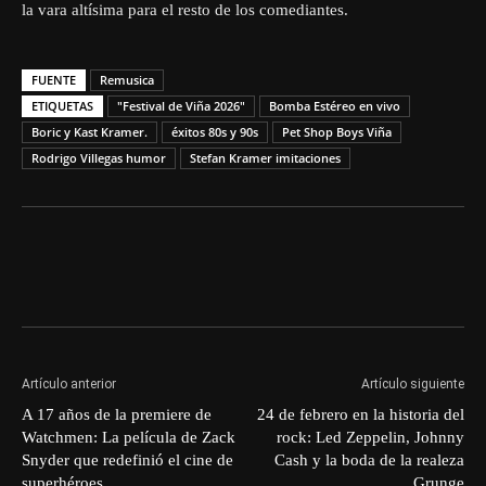
la vara altísima para el resto de los comediantes.
FUENTE
Remusica
ETIQUETAS
"Festival de Viña 2026"
Bomba Estéreo en vivo
Boric y Kast Kramer.
éxitos 80s y 90s
Pet Shop Boys Viña
Rodrigo Villegas humor
Stefan Kramer imitaciones
Artículo anterior
Artículo siguiente
A 17 años de la premiere de
24 de febrero en la historia del
Watchmen: La película de Zack
rock: Led Zeppelin, Johnny
Snyder que redefinió el cine de
Cash y la boda de la realeza
superhéroes
Grunge