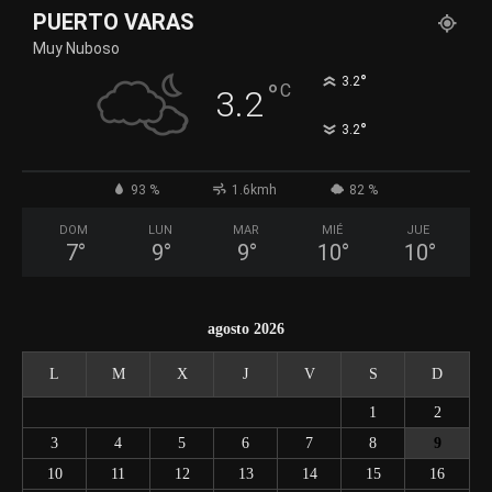
PUERTO VARAS
Muy Nuboso
°
3.2
°
C
3.2
°
3.2
93 %
1.6kmh
82 %
DOM
LUN
MAR
MIÉ
JUE
7
°
9
°
9
°
10
°
10
°
agosto 2026
L
M
X
J
V
S
D
1
2
3
4
5
6
7
8
9
10
11
12
13
14
15
16