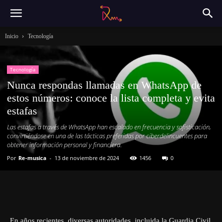
Inicio
Tecnología
Tecnología
Nunca respondas llamadas en WhatsApp de
estos números: conoce la lista completa y evita
estafas
Las estafas a través de WhatsApp han escalado en frecuencia y sofisticación,
convirtiéndose en una de las tácticas preferidas por ciberdelincuentes para
obtener información personal y financiera.
Por
Re-musica
-
13 de noviembre de 2024
1456
0
En años recientes, diversas autoridades, incluida la Guardia Civil