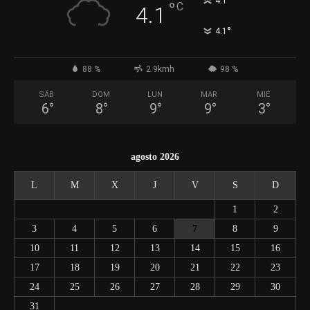
°
4.1
°
C
4.1
°
4.1
88 %
2.9kmh
98 %
SÁB
DOM
LUN
MAR
MIÉ
6
°
8
°
9
°
9
°
3
°
agosto 2026
L
M
X
J
V
S
D
1
2
3
4
5
6
7
8
9
10
11
12
13
14
15
16
17
18
19
20
21
22
23
24
25
26
27
28
29
30
31