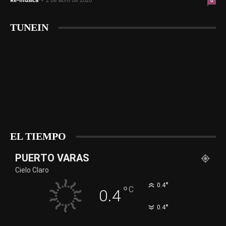
0
TUNEIN
EL TIEMPO
PUERTO VARAS
Cielo Claro
°
0.4
°
C
0.4
°
0.4