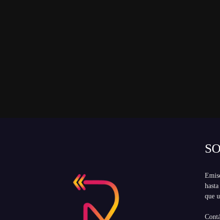
S
Emiso
hasta
que u
Cont