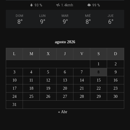
93 %
1.4kmh
99 %
DOM
LUN
MAR
MIÉ
JUE
8
°
9
°
9
°
8
°
6
°
agosto 2026
L
M
X
J
V
S
D
1
2
3
4
5
6
7
8
9
10
11
12
13
14
15
16
17
18
19
20
21
22
23
24
25
26
27
28
29
30
31
« Abr