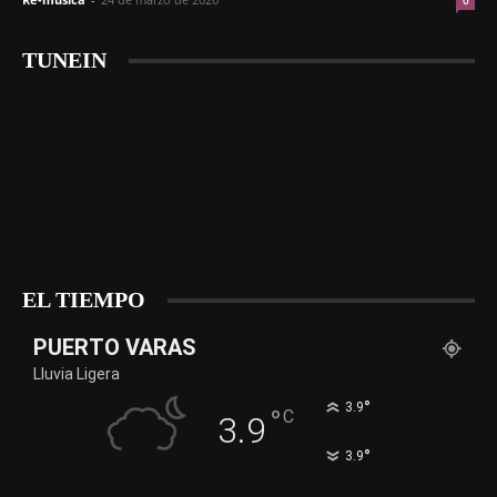
0
TUNEIN
EL TIEMPO
PUERTO VARAS
Lluvia Ligera
°
3.9
°
C
3.9
°
3.9