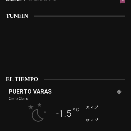
0
TUNEIN
EL TIEMPO
PUERTO VARAS
Cielo Claro
°
-1.5
°
C
-1.5
°
-1.5