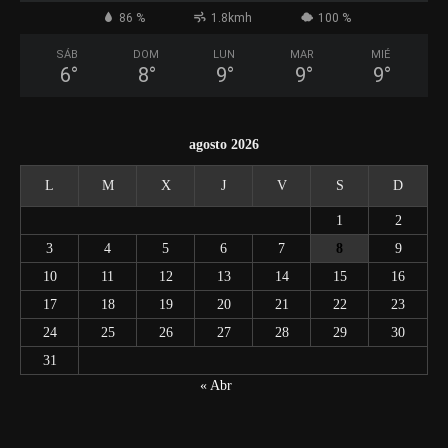
86 %
1.8kmh
100 %
SÁB
DOM
LUN
MAR
MIÉ
6
°
8
°
9
°
9
°
9
°
agosto 2026
L
M
X
J
V
S
D
1
2
3
4
5
6
7
8
9
10
11
12
13
14
15
16
17
18
19
20
21
22
23
24
25
26
27
28
29
30
31
« Abr