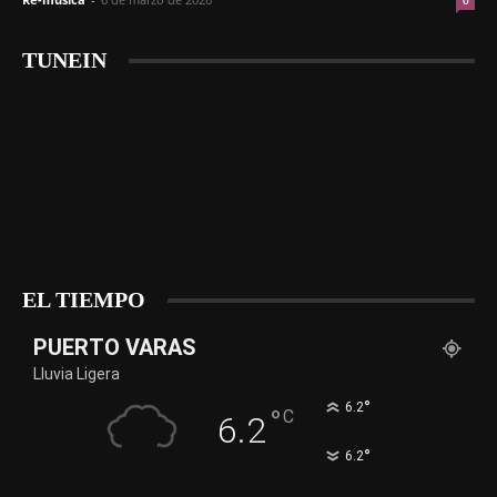
0
TUNEIN
EL TIEMPO
PUERTO VARAS
Lluvia Ligera
°
6.2
°
C
6.2
°
6.2