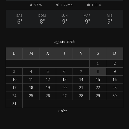
97 %
1.7kmh
100 %
SÁB
DOM
LUN
MAR
MIÉ
6
°
8
°
9
°
9
°
9
°
agosto 2026
L
M
X
J
V
S
D
1
2
3
4
5
6
7
8
9
10
11
12
13
14
15
16
17
18
19
20
21
22
23
24
25
26
27
28
29
30
31
« Abr