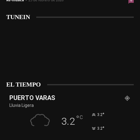
0
TUNEIN
EL TIEMPO
PUERTO VARAS
Lluvia Ligera
°
3.2
°
C
3.2
°
3.2