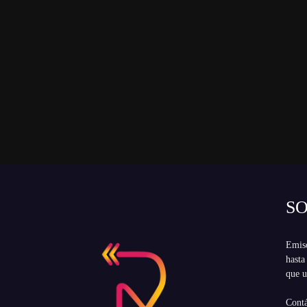
S
Emiso
hasta
que u
Cont