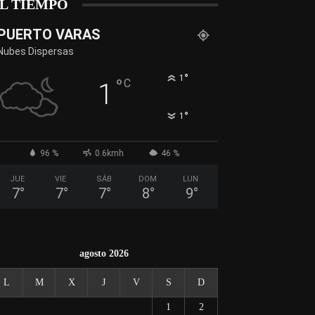
L TIEMPO
PUERTO VARAS
Nubes Dispersas
°
1
°
C
1
°
1
96 %
0.6kmh
46 %
JUE
VIE
SÁB
DOM
LUN
7
°
7
°
7
°
8
°
9
°
agosto 2026
L
M
X
J
V
S
D
1
2