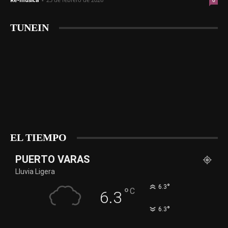
0
TUNEIN
EL TIEMPO
PUERTO VARAS
Lluvia Ligera
°
6.3
°
C
6.3
°
6.3