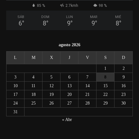
85 %
2.7kmh
98 %
SÁB
DOM
LUN
MAR
MIÉ
6
°
8
°
9
°
9
°
8
°
agosto 2026
L
M
X
J
V
S
D
1
2
3
4
5
6
7
8
9
10
11
12
13
14
15
16
17
18
19
20
21
22
23
24
25
26
27
28
29
30
31
« Abr