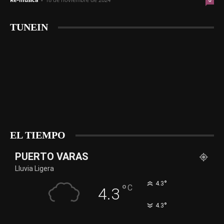
0
TUNEIN
EL TIEMPO
PUERTO VARAS
Lluvia Ligera
°
4.3
°
C
4.3
°
4.3