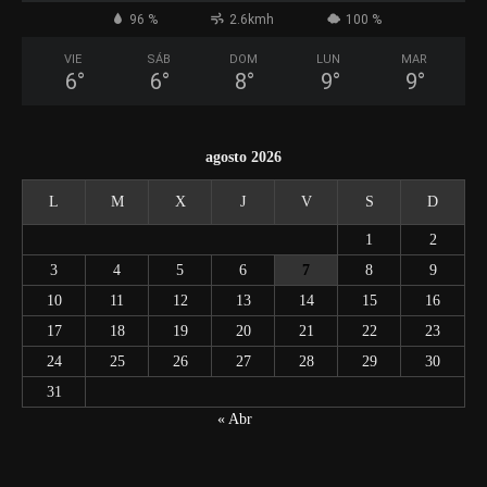
96 %
2.6kmh
100 %
VIE
SÁB
DOM
LUN
MAR
6
°
6
°
8
°
9
°
9
°
agosto 2026
L
M
X
J
V
S
D
1
2
3
4
5
6
7
8
9
10
11
12
13
14
15
16
17
18
19
20
21
22
23
24
25
26
27
28
29
30
31
« Abr