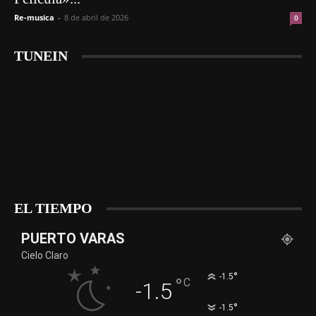
Re-musica
-
8 de abril de 2026
0
TUNEIN
EL TIEMPO
PUERTO VARAS
Cielo Claro
°
-1.5
°
C
-1.5
°
-1.5