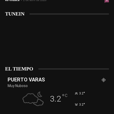
0
TUNEIN
EL TIEMPO
PUERTO VARAS
Muy Nuboso
°
3.2
°
C
3.2
°
3.2