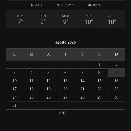
93 %
1.6kmh
82 %
DOM
LUN
MAR
MIÉ
JUE
7
°
9
°
9
°
10
°
10
°
agosto 2026
L
M
X
J
V
S
D
1
2
3
4
5
6
7
8
9
10
11
12
13
14
15
16
17
18
19
20
21
22
23
24
25
26
27
28
29
30
31
« Abr