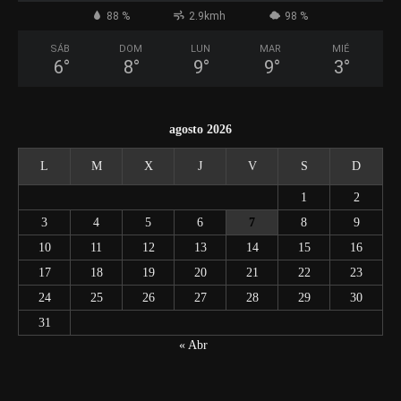
88 %
2.9kmh
98 %
SÁB
DOM
LUN
MAR
MIÉ
6
°
8
°
9
°
9
°
3
°
agosto 2026
L
M
X
J
V
S
D
1
2
3
4
5
6
7
8
9
10
11
12
13
14
15
16
17
18
19
20
21
22
23
24
25
26
27
28
29
30
31
« Abr