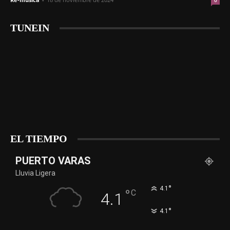
0
TUNEIN
EL TIEMPO
PUERTO VARAS
Lluvia Ligera
°
4.1
°
C
4.1
°
4.1