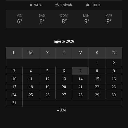
94 %
2.9kmh
100 %
VIE
SÁB
DOM
LUN
MAR
6
°
6
°
8
°
9
°
9
°
agosto 2026
L
M
X
J
V
S
D
1
2
3
4
5
6
7
8
9
10
11
12
13
14
15
16
17
18
19
20
21
22
23
24
25
26
27
28
29
30
31
« Abr