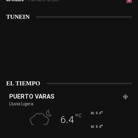
0
TUNEIN
EL TIEMPO
PUERTO VARAS
Lluvia Ligera
°
6.4
°
C
6.4
°
6.4