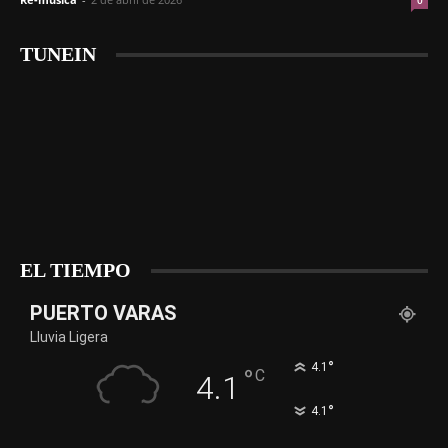
0
TUNEIN
EL TIEMPO
PUERTO VARAS
Lluvia Ligera
°
4.1
°
C
4.1
°
4.1