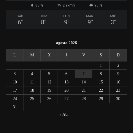
88 %
2.9kmh
98 %
SÁB
DOM
LUN
MAR
MIÉ
6
°
8
°
9
°
9
°
3
°
agosto 2026
L
M
X
J
V
S
D
1
2
3
4
5
6
7
8
9
10
11
12
13
14
15
16
17
18
19
20
21
22
23
24
25
26
27
28
29
30
31
« Abr