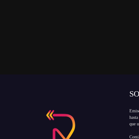
S
Emiso
hasta
que u
Cont