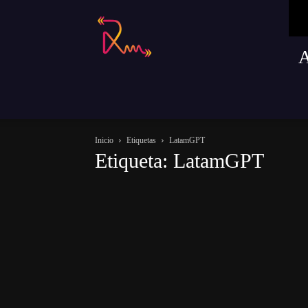
Radio
Remusica
Inicio
Etiquetas
LatamGPT
Etiqueta: LatamGPT