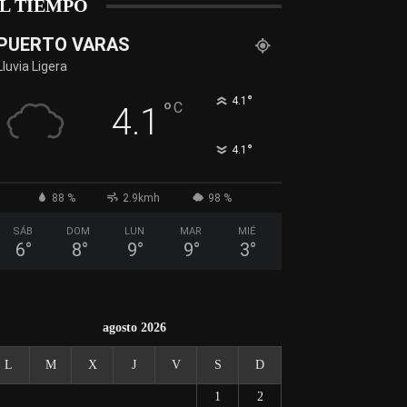
L TIEMPO
PUERTO VARAS
Lluvia Ligera
°
4.1
°
C
4.1
°
4.1
88 %
2.9kmh
98 %
SÁB
DOM
LUN
MAR
MIÉ
6
°
8
°
9
°
9
°
3
°
agosto 2026
L
M
X
J
V
S
D
1
2