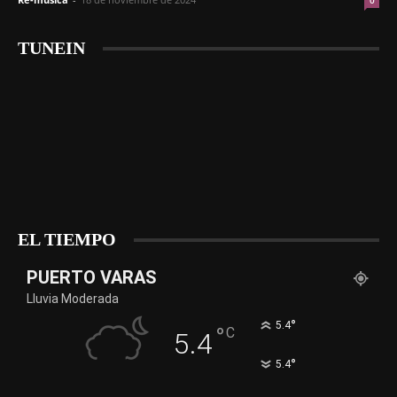
0
TUNEIN
EL TIEMPO
PUERTO VARAS
Lluvia Moderada
°
5.4
°
C
5.4
°
5.4