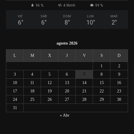
96 %
4.9kmh
99 %
VIE
SÁB
DOM
LUN
MAR
6
°
6
°
8
°
10
°
2
°
agosto 2026
L
M
X
J
V
S
D
1
2
3
4
5
6
7
8
9
10
11
12
13
14
15
16
17
18
19
20
21
22
23
24
25
26
27
28
29
30
31
« Abr