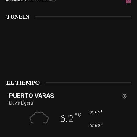
0
TUNEIN
EL TIEMPO
PUERTO VARAS
Lluvia Ligera
°
6.2
°
C
6.2
°
6.2