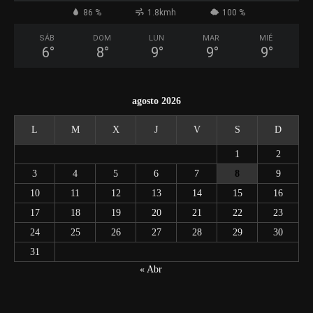
86 %
1.8kmh
100 %
SÁB
DOM
LUN
MAR
MIÉ
6
°
8
°
9
°
9
°
9
°
agosto 2026
L
M
X
J
V
S
D
1
2
3
4
5
6
7
8
9
10
11
12
13
14
15
16
17
18
19
20
21
22
23
24
25
26
27
28
29
30
31
« Abr