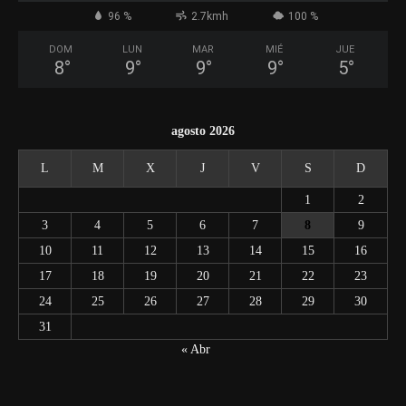
96 %
2.7kmh
100 %
DOM
LUN
MAR
MIÉ
JUE
8
°
9
°
9
°
9
°
5
°
agosto 2026
L
M
X
J
V
S
D
1
2
3
4
5
6
7
8
9
10
11
12
13
14
15
16
17
18
19
20
21
22
23
24
25
26
27
28
29
30
31
« Abr