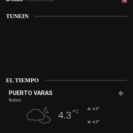
0
TUNEIN
EL TIEMPO
PUERTO VARAS
Nubes
°
4.3
°
C
4.3
°
4.3