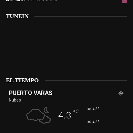
0
TUNEIN
EL TIEMPO
PUERTO VARAS
Nubes
°
4.3
°
C
4.3
°
4.3