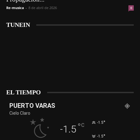
Re-musica
-
8 de abril de 2026
0
TUNEIN
EL TIEMPO
PUERTO VARAS
Cielo Claro
°
-1.5
°
C
-1.5
°
-1.5