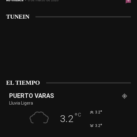
0
TUNEIN
EL TIEMPO
PUERTO VARAS
Lluvia Ligera
°
3.2
°
C
3.2
°
3.2