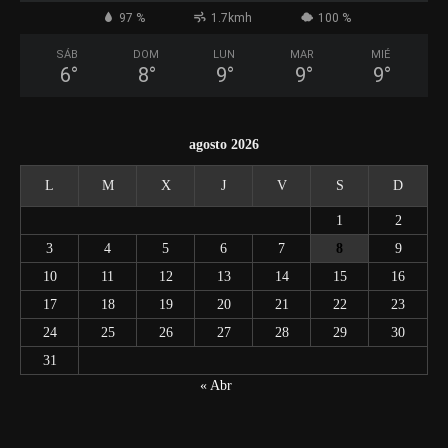
97 %
1.7kmh
100 %
SÁB
DOM
LUN
MAR
MIÉ
6
°
8
°
9
°
9
°
9
°
agosto 2026
L
M
X
J
V
S
D
1
2
3
4
5
6
7
8
9
10
11
12
13
14
15
16
17
18
19
20
21
22
23
24
25
26
27
28
29
30
31
« Abr