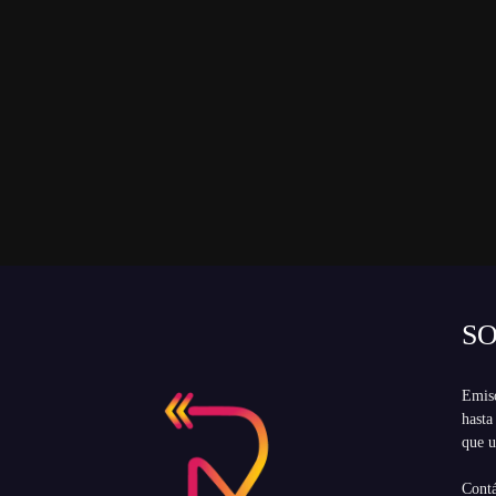
S
Emiso
hasta
que u
Cont