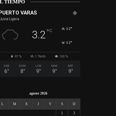
L TIEMPO
PUERTO VARAS
Lluvia Ligera
°
3.2
°
C
3.2
°
3.2
97 %
1.7kmh
100 %
SÁB
DOM
LUN
MAR
MIÉ
6
°
8
°
9
°
9
°
9
°
agosto 2026
L
M
X
J
V
S
D
1
2