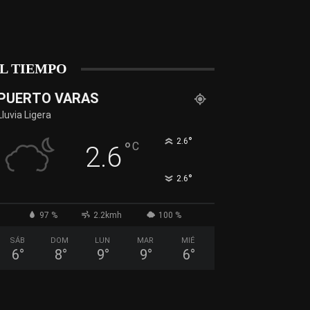
L TIEMPO
PUERTO VARAS
Lluvia Ligera
°
2.6
°
C
2.6
°
2.6
97 %
2.2kmh
100 %
SÁB
DOM
LUN
MAR
MIÉ
6
°
8
°
9
°
9
°
6
°