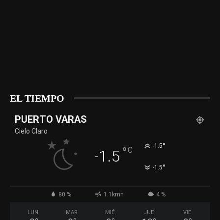
EL TIEMPO
PUERTO VARAS
Cielo Claro
°
-1.5
°
C
-1.5
°
-1.5
80 %
1.1kmh
4 %
LUN
MAR
MIÉ
JUE
VIE