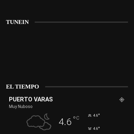
TUNEIN
EL TIEMPO
PUERTO VARAS
Muy Nuboso
°
4.6
°
C
4.6
°
4.6