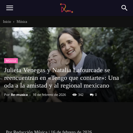
Inicio
Música
Música
Julieta Venegas y Natalia Lafourcade se
reencuentran en «Tengo que contarte»: Una
oda a la amistad y al regional mexicano
Por
Re-musica
-
16 de febrero de 2026
342
0
Por Redacción Música | 16 de febrero de 2026