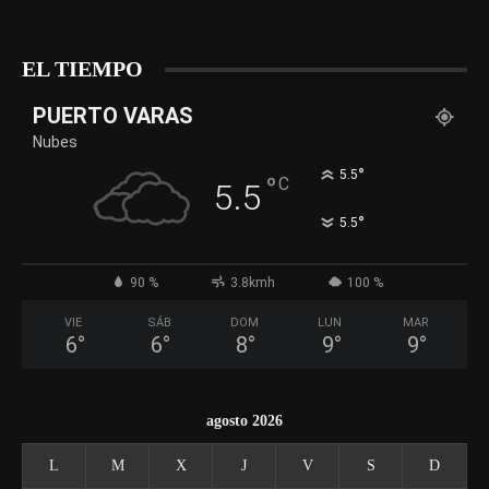
EL TIEMPO
PUERTO VARAS
Nubes
°
5.5
°
C
5.5
°
5.5
90 %
3.8kmh
100 %
VIE
SÁB
DOM
LUN
MAR
6
°
6
°
8
°
9
°
9
°
agosto 2026
L
M
X
J
V
S
D