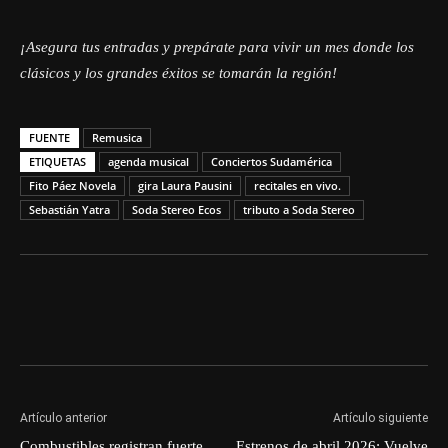
¡Asegura tus entradas y prepárate para vivir un mes donde los
clásicos y los grandes éxitos se tomarán la región!
FUENTE
Remusica
ETIQUETAS
agenda musical
Conciertos Sudamérica
Fito Páez Novela
gira Laura Pausini
recitales en vivo.
Sebastián Yatra
Soda Stereo Ecos
tributo a Soda Stereo
Artículo anterior
Artículo siguiente
Combustibles registran fuerte
Estrenos de abril 2026: Vuelve