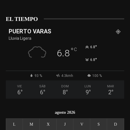
EL TIEMPO
PUERTO VARAS
Lluvia Ligera
°
6.8
°
C
6.8
°
6.8
93 %
4.3kmh
100 %
VIE
SÁB
DOM
LUN
MAR
6
°
6
°
8
°
9
°
2
°
agosto 2026
L
M
X
J
V
S
D