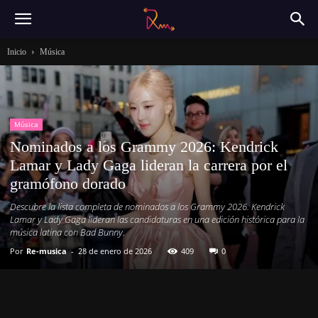
Inicio
Música
Música
Nominados a los Grammy 2026: Kendrick
Lamar y Lady Gaga lideran la carrera por el
gramófono dorado
Descubre la lista completa de nominados a los Grammy 2026. Kendrick
Lamar y Lady Gaga lideran las candidaturas en una edición histórica para la
música latina con Bad Bunny.
Por
Re-musica
-
28 de enero de 2026
409
0