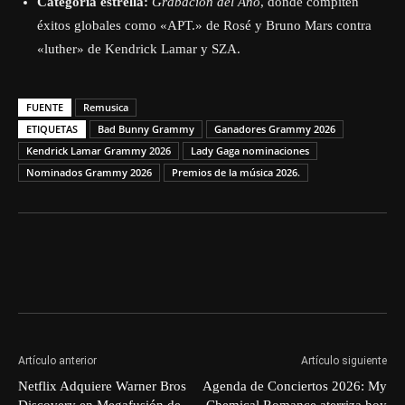
Categoría estrella:
Grabación del Año
, donde compiten
éxitos globales como «APT.» de Rosé y Bruno Mars contra
«luther» de Kendrick Lamar y SZA.
FUENTE
Remusica
ETIQUETAS
Bad Bunny Grammy
Ganadores Grammy 2026
Kendrick Lamar Grammy 2026
Lady Gaga nominaciones
Nominados Grammy 2026
Premios de la música 2026.
Artículo anterior
Artículo siguiente
Netflix Adquiere Warner Bros
Agenda de Conciertos 2026: My
Discovery en Megafusión de
Chemical Romance aterriza hoy