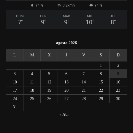
94 %
3.2kmh
94 %
DOM
LUN
MAR
MIÉ
JUE
7
°
9
°
9
°
10
°
8
°
agosto 2026
L
M
X
J
V
S
D
1
2
3
4
5
6
7
8
9
10
11
12
13
14
15
16
17
18
19
20
21
22
23
24
25
26
27
28
29
30
31
« Abr