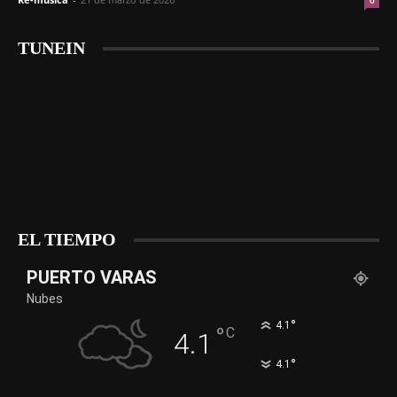
0
TUNEIN
EL TIEMPO
PUERTO VARAS
Nubes
°
4.1
°
C
4.1
°
4.1