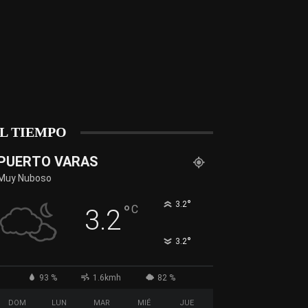
L TIEMPO
PUERTO VARAS
Muy Nuboso
°
3.2
°
C
3.2
°
3.2
93 %
1.6kmh
82 %
DOM
LUN
MAR
MIÉ
JUE