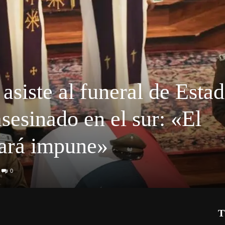
asiste al funeral de Esta
sesinado en el sur: «El
ará impune»
0
T