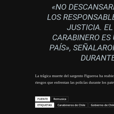
«NO DESCANSAR
LOS RESPONSABLE
JUSTICIA. E
CARABINERO ES 
PAÍS»
, SEÑALARO
DURANTE
La trágica muerte del sargento Figueroa ha reabier
riesgos que enfrentan las policías durante los patr
FUENTE
Remusica
ETIQUETAS
Carabineros de Chile
Gobierno de Chil