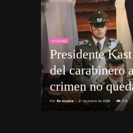
Actualidad
Presidente Kast 
del carabinero a
crimen no qued
Por
Re-musica
-
21 de marzo de 2026
516