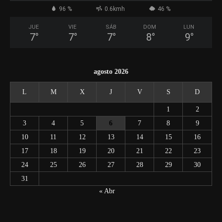
96 %
0.6kmh
46 %
JUE
VIE
SÁB
DOM
LUN
7
°
7
°
7
°
8
°
9
°
agosto 2026
L
M
X
J
V
S
D
1
2
3
4
5
6
7
8
9
10
11
12
13
14
15
16
17
18
19
20
21
22
23
24
25
26
27
28
29
30
31
« Abr