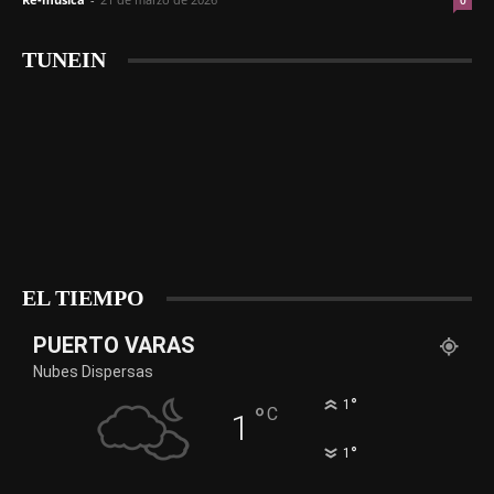
0
TUNEIN
EL TIEMPO
PUERTO VARAS
Nubes Dispersas
°
1
°
C
1
°
1