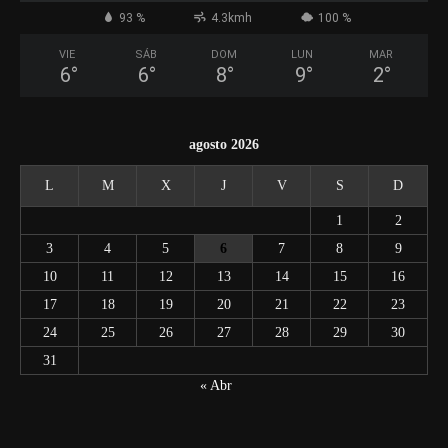
93 %
4.3kmh
100 %
VIE
SÁB
DOM
LUN
MAR
6
°
6
°
8
°
9
°
2
°
agosto 2026
L
M
X
J
V
S
D
1
2
3
4
5
6
7
8
9
10
11
12
13
14
15
16
17
18
19
20
21
22
23
24
25
26
27
28
29
30
31
« Abr