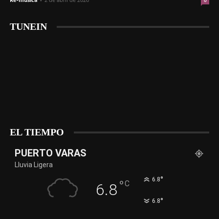
0
TUNEIN
EL TIEMPO
PUERTO VARAS
Lluvia Ligera
°
6.8
°
C
6.8
°
6.8