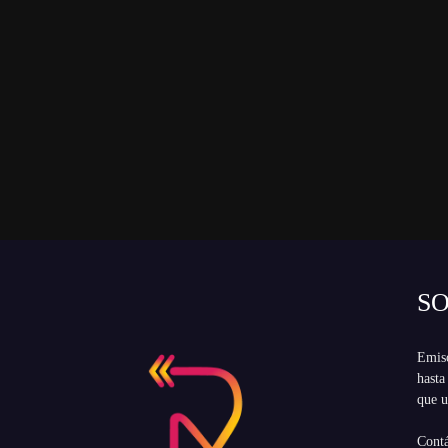
S
Emiso
hasta
que u
Cont