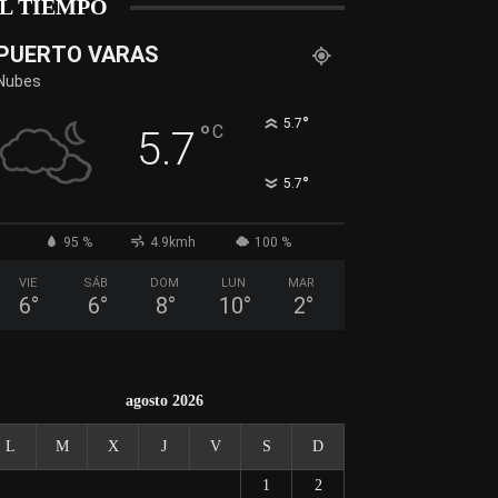
L TIEMPO
PUERTO VARAS
Nubes
°
5.7
°
C
5.7
°
5.7
95 %
4.9kmh
100 %
VIE
SÁB
DOM
LUN
MAR
6
°
6
°
8
°
10
°
2
°
agosto 2026
L
M
X
J
V
S
D
1
2