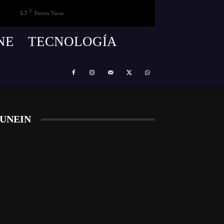
C
5.7
Puerto Varas
NE
TECNOLOGÍA
UNEIN