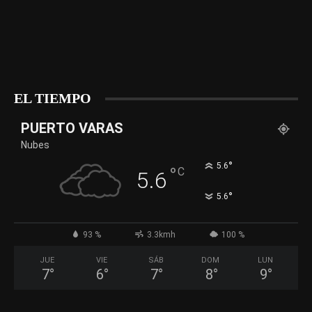
EL TIEMPO
PUERTO VARAS
Nubes
°
5.6
°
C
5.6
°
5.6
93 %
3.3kmh
100 %
JUE
VIE
SÁB
DOM
LUN
7
°
6
°
7
°
8
°
9
°