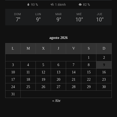
93 %
1.6kmh
82 %
DOM
LUN
MAR
MIÉ
JUE
7
°
9
°
9
°
10
°
10
°
agosto 2026
L
M
X
J
V
S
D
1
2
3
4
5
6
7
8
9
10
11
12
13
14
15
16
17
18
19
20
21
22
23
24
25
26
27
28
29
30
31
« Abr