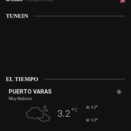
0
TUNEIN
EL TIEMPO
PUERTO VARAS
Muy Nuboso
°
3.2
°
C
3.2
°
3.2