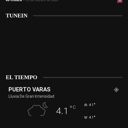
0
TUNEIN
EL TIEMPO
PUERTO VARAS
Lluvia De Gran Intensidad
°
4.1
°
C
4.1
°
4.1