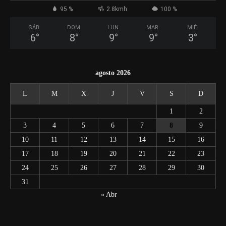
95 %
2.8kmh
100 %
SÁB
DOM
LUN
MAR
MIÉ
6
°
8
°
9
°
9
°
3
°
agosto 2026
L
M
X
J
V
S
D
1
2
3
4
5
6
7
8
9
10
11
12
13
14
15
16
17
18
19
20
21
22
23
24
25
26
27
28
29
30
31
« Abr