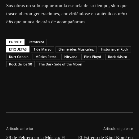
Sus obras no solo capturaron la esencia de su tiempo, sino que
trascendieron generaciones, convirtiéndose en auténticos
retro
hits
que nunca dejarán de acompañarnos.
FUENTE
Remusica
ETIQUETAS
1 de Marzo
Efemérides Musicales.
Historia del Rock
Kurt Cobain
Música Retro.
Nirvana
Pink Floyd
Rock clásico
Rock de los 90
The Dark Side of the Moon
Artículo anterior
Artículo siguiente
28 de Febrero en la Música: El
El Estreno de King Kong en