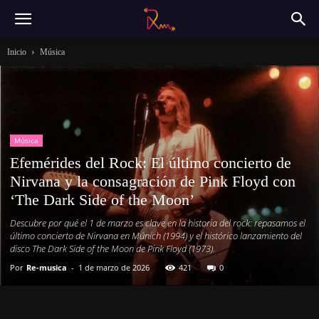
Inicio
Música
Música
Efemérides del Rock: El último concierto de
Nirvana y la consagración de Pink Floyd con
‘The Dark Side of the Moon’
Descubre por qué el 1 de marzo es clave en la historia del rock: repasamos el
último concierto de Nirvana en Múnich (1994) y el histórico lanzamiento del
disco The Dark Side of the Moon de Pink Floyd (1973).
Por
Re-musica
-
1 de marzo de 2026
421
0