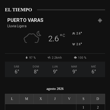
EL TIEMPO
PUERTO VARAS
Lluvia Ligera
°
2.6
°
C
2.6
°
2.6
97 %
2.2kmh
100 %
SÁB
DOM
LUN
MAR
MIÉ
6
°
8
°
9
°
9
°
6
°
agosto 2026
L
M
X
J
V
S
D
1
2