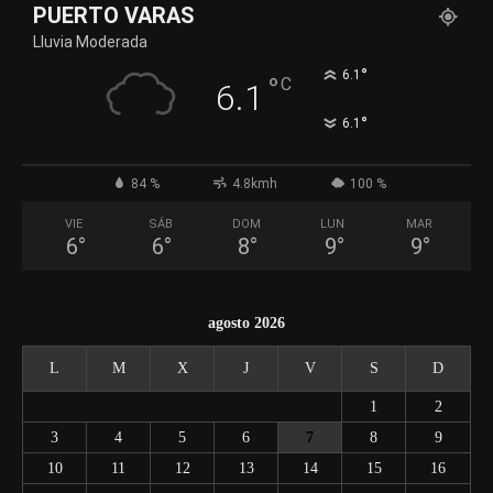
PUERTO VARAS
Lluvia Moderada
°
6.1
°
C
6.1
°
6.1
84 %
4.8kmh
100 %
VIE
SÁB
DOM
LUN
MAR
6
°
6
°
8
°
9
°
9
°
agosto 2026
L
M
X
J
V
S
D
1
2
3
4
5
6
7
8
9
10
11
12
13
14
15
16