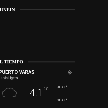
UNEIN
L TIEMPO
PUERTO VARAS
Lluvia Ligera
°
4.1
°
C
4.1
°
4.1