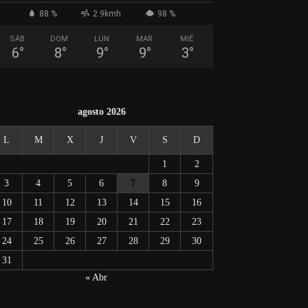
88 %
2.9kmh
98 %
SÁB
DOM
LUN
MAR
MIÉ
6
°
8
°
9
°
9
°
3
°
agosto 2026
L
M
X
J
V
S
D
1
2
3
4
5
6
7
8
9
10
11
12
13
14
15
16
17
18
19
20
21
22
23
24
25
26
27
28
29
30
31
« Abr