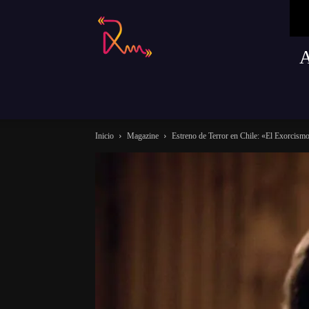
Radio
Remusica
Inicio
Magazine
Estreno de Terror en Chile: «El Exorcismo: