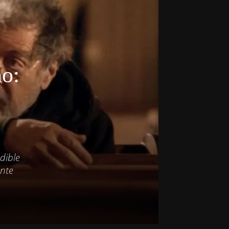
mo:
dible
ante