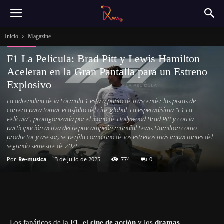
Inicio
Magazine
Magazine
F1 La Película: Brad Pitt y Lewis Hamilton
Aceleran en la Gran Pantalla para un Estreno
Explosivo
La adrenalina de la Fórmula 1 está a punto de trascender las pistas de
carrera para tomar el asfalto del cine global. La esperadísima "F1 La
Película", protagonizada por el ícono de Hollywood Brad Pitt y con la
participación activa del heptacampeón mundial Lewis Hamilton como
productor y asesor, se perfila como uno de los estrenos más impactantes del
segundo semestre de 2025.
Por
Re-musica
-
3 de julio de 2025
774
0
Los fanáticos de la
F1
, el
cine de acción
y los
dramas