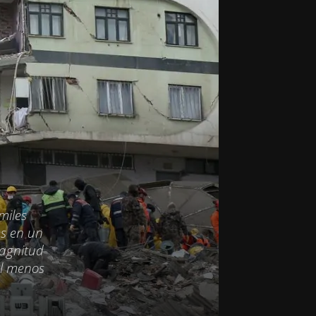
miles
es en un
magnitud
al menos