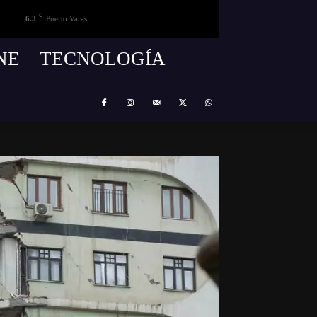
C
6.3
Puerto Varas
NE
TECNOLOGÍA