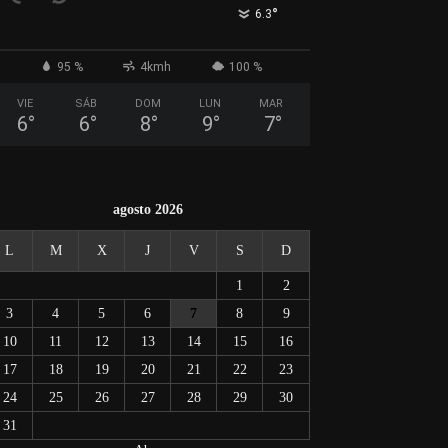
°
6.3
95 %
4kmh
100 %
VIE
SÁB
DOM
LUN
MAR
6
°
6
°
8
°
9
°
7
°
agosto 2026
L
M
X
J
V
S
D
1
2
3
4
5
6
7
8
9
10
11
12
13
14
15
16
17
18
19
20
21
22
23
24
25
26
27
28
29
30
31