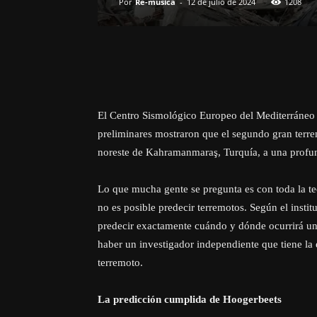
Por
Re-musica
-
12 de julio de 2024
1208
El Centro Sismológico Europeo del Mediterráneo (
preliminares mostraron que el segundo gran terr
noreste de Kahramanmaraş, Turquía, a una profu
Lo que mucha gente se pregunta es con toda la tec
no es posible predecir terremotos. Según el insti
predecir exactamente cuándo y dónde ocurrirá un 
haber un investigador independiente que tiene la
terremoto.
La predicción cumplida de Hoogerbeets