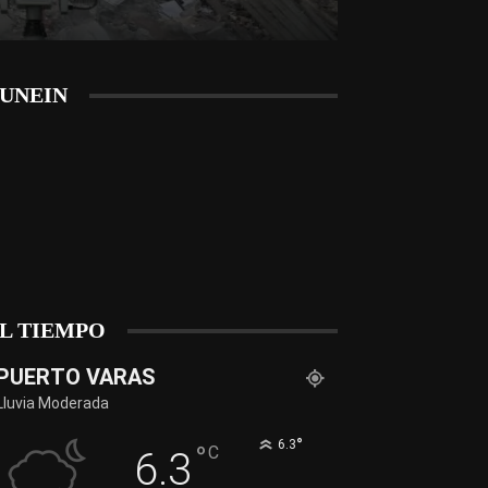
UNEIN
L TIEMPO
PUERTO VARAS
Lluvia Moderada
°
6.3
°
C
6.3