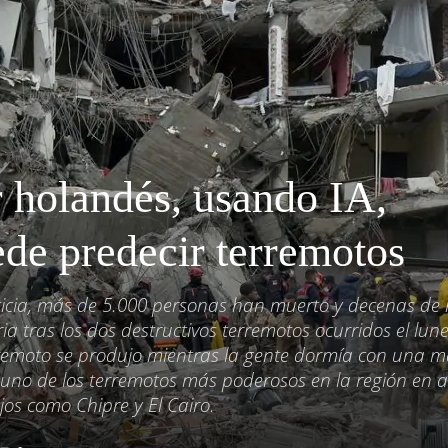
 holandés, usando IA,
de predecir terremotos
ticia, más de 5.000 personas han muerto y decenas de 
ia tras los dos destructivos terremotos ocurridos el lun
erremoto se produjo mientras la gente dormía con una 
ue uno de los terremotos más poderosos en la región en 
ejos como Chipre y El Cairo.