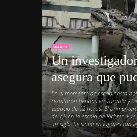
Magazine
Un investigador
asegura que pue
En el momento de escribir esta no
resultaron heridas en Turquía y Sir
espacio de 12 horas. El primer t
de 7,8 en la escala de Richter. F
un siglo. Se sintió en lugares tan l